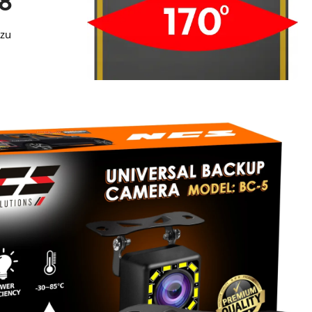
8
azu