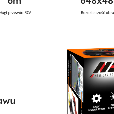
6m
648x48
ługi przewód RCA
Rozdzielczość obr
tawu