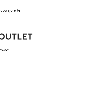
rdową ofertę
 OUTLET
ować: