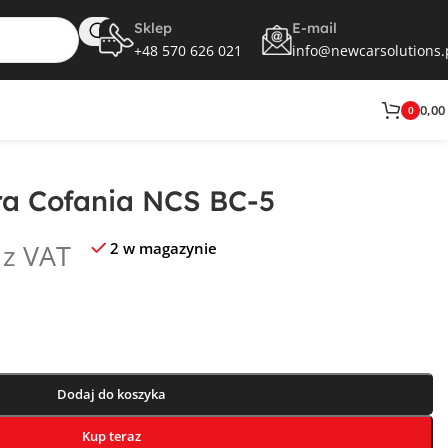
Sklep
E-mail
+48 570 626 021
info@newcarsolutions.
0,00
0
a Cofania NCS BC-5
z VAT
2 w magazynie
Dodaj do koszyka
Kup teraz