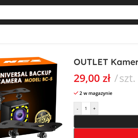
OUTLET Kamer
29,00
zł
szt.
2 w magazynie
-
+