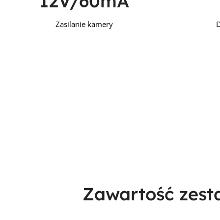
12V/60mA
Zasilanie kamery
D
Zawartość zes